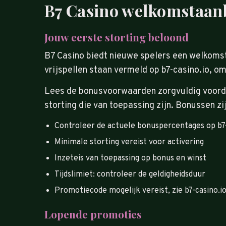
B7 Casino welkomstaan
Jouw eerste storting beloond
B7 Casino biedt nieuwe spelers een welkoms
vrijspellen staan vermeld op b7-casino.io,
Lees de bonusvoorwaarden zorgvuldig voordat
storting die van toepassing zijn. Bonussen zi
Controleer de actuele bonuspercentages op b7-
Minimale storting vereist voor activering
Inzeteis van toepassing op bonus en winst
Tijdslimiet: controleer de geldigheidsduur
Promotiecode mogelijk vereist, zie b7-casino.i
Lopende promoties