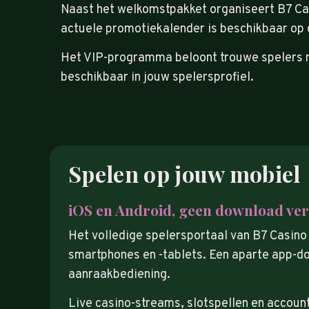
Naast het welkomstpakket organiseert B7 Ca
actuele promotiekalender is beschikbaar op 
Het VIP-programma beloont trouwe spelers me
beschikbaar in jouw spelersprofiel.
Spelen op jouw mobiel
iOS en Android, geen download ver
Het volledige spelersportaal van B7 Casino
smartphones en -tablets. Een aparte app-do
aanraakbediening.
Live casino-streams, slotspellen en accoun