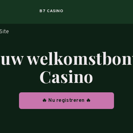
B7 CASINO
Site
ouw welkomstbonu
Casino
🔥 Nu registreren 🔥