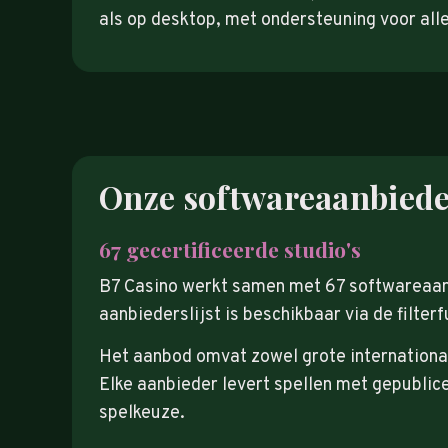
als op desktop, met ondersteuning voor all
Onze softwareaanbied
67 gecertificeerde studio's
B7 Casino werkt samen met 67 softwareaanbi
aanbiederslijst is beschikbaar via de filter
Het aanbod omvat zowel grote international
Elke aanbieder levert spellen met gepublic
spelkeuze.